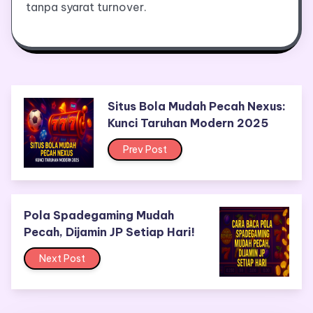
tanpa syarat turnover.
Situs Bola Mudah Pecah Nexus:
Kunci Taruhan Modern 2025
Prev Post
Pola Spadegaming Mudah
Pecah, Dijamin JP Setiap Hari!
Next Post