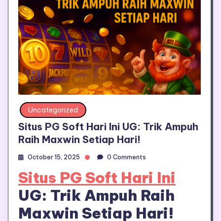
Uncategorized
Situs PG Soft Hari Ini UG: Trik Ampuh
Raih Maxwin Setiap Hari!
October 15, 2025
0 Comments
Situs PG Soft Hari Ini
UG: Trik Ampuh Raih
Maxwin Setiap Hari!