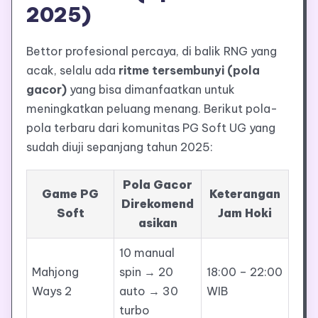
2025)
Bettor profesional percaya, di balik RNG yang
acak, selalu ada
ritme tersembunyi (pola
gacor)
yang bisa dimanfaatkan untuk
meningkatkan peluang menang. Berikut pola-
pola terbaru dari komunitas PG Soft UG yang
sudah diuji sepanjang tahun 2025:
Pola Gacor
Game PG
Keterangan
Direkomend
Soft
Jam Hoki
asikan
10 manual
Mahjong
spin → 20
18:00 – 22:00
Ways 2
auto → 30
WIB
turbo