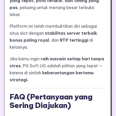
yang tepat, pola terukur, dan timing yang
pas
, peluang untuk menang besar terbuka
lebar.
Platform ini telah membuktikan diri sebagai
situs slot dengan
stabilitas server terbaik
,
bonus paling royal
, dan
RTP tertinggi
di
kelasnya.
Jika kamu ingin
raih maxwin setiap hari tanpa
stres
, PG Soft UG adalah pilihan yang tepat —
karena di sinilah
keberuntungan bertemu
strategi.
FAQ (Pertanyaan yang
Sering Diajukan)