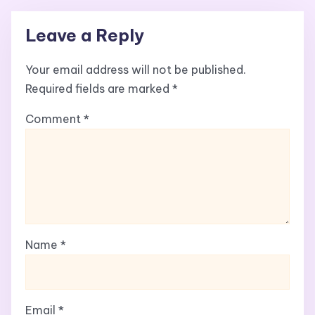
Leave a Reply
Your email address will not be published.
Required fields are marked
*
Comment
*
Name
*
Email
*