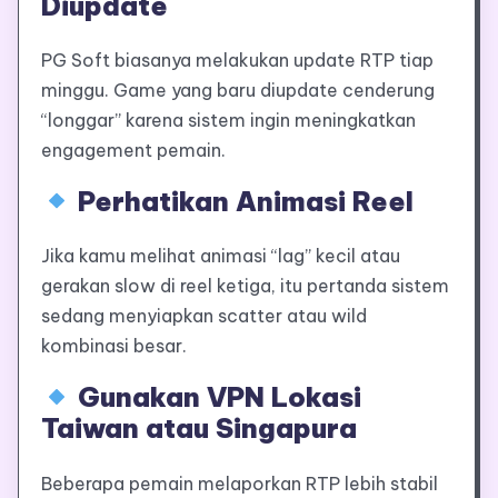
Diupdate
PG Soft biasanya melakukan update RTP tiap
minggu. Game yang baru diupdate cenderung
“longgar” karena sistem ingin meningkatkan
engagement pemain.
Perhatikan Animasi Reel
Jika kamu melihat animasi “lag” kecil atau
gerakan slow di reel ketiga, itu pertanda sistem
sedang menyiapkan scatter atau wild
kombinasi besar.
Gunakan VPN Lokasi
Taiwan atau Singapura
Beberapa pemain melaporkan RTP lebih stabil