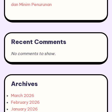
dan Minim Penurunan
Recent Comments
No comments to show.
Archives
March 2026
February 2026
January 2026