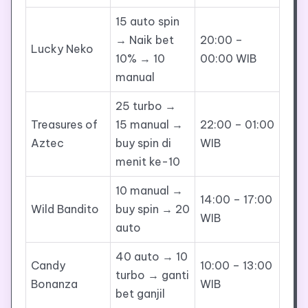
15 auto spin
→ Naik bet
20:00 –
Lucky Neko
10% → 10
00:00 WIB
manual
25 turbo →
Treasures of
15 manual →
22:00 – 01:00
Aztec
buy spin di
WIB
menit ke-10
10 manual →
14:00 – 17:00
Wild Bandito
buy spin → 20
WIB
auto
40 auto → 10
Candy
10:00 – 13:00
turbo → ganti
Bonanza
WIB
bet ganjil