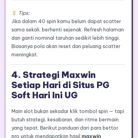
Tips:
Jika dalam 40 spin kamu belum dapat scatter
sama sekali, berhenti sejenak. Refresh halaman
dan ganti nominal taruhan sedikit lebih tinggi.
Biasanya pola akan reset dan peluang scatter
meningkat.
4. Strategi Maxwin
Setiap Hari di Situs PG
Soft Hari Ini UG
Main slot bukan sekadar klik tombol spin — tapi
butuh strategi, kesabaran, dan ritme bermain
yang tepat. Berikut panduan dari para bettor
pro untuk mendapatkan hasil
maxwin