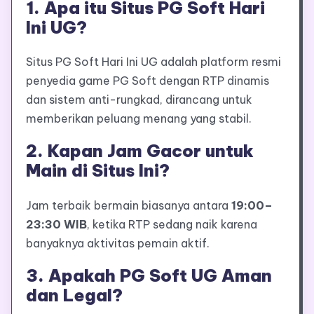
1. Apa itu Situs PG Soft Hari
Ini UG?
Situs PG Soft Hari Ini UG adalah platform resmi
penyedia game PG Soft dengan RTP dinamis
dan sistem anti-rungkad, dirancang untuk
memberikan peluang menang yang stabil.
2. Kapan Jam Gacor untuk
Main di Situs Ini?
Jam terbaik bermain biasanya antara
19:00–
23:30 WIB
, ketika RTP sedang naik karena
banyaknya aktivitas pemain aktif.
3. Apakah PG Soft UG Aman
dan Legal?