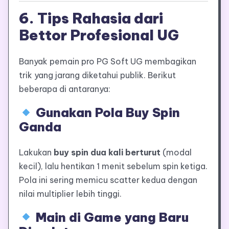
6. Tips Rahasia dari
Bettor Profesional UG
Banyak pemain pro PG Soft UG membagikan
trik yang jarang diketahui publik. Berikut
beberapa di antaranya:
Gunakan Pola Buy Spin
Ganda
Lakukan
buy spin dua kali berturut
(modal
kecil), lalu hentikan 1 menit sebelum spin ketiga.
Pola ini sering memicu scatter kedua dengan
nilai multiplier lebih tinggi.
Main di Game yang Baru