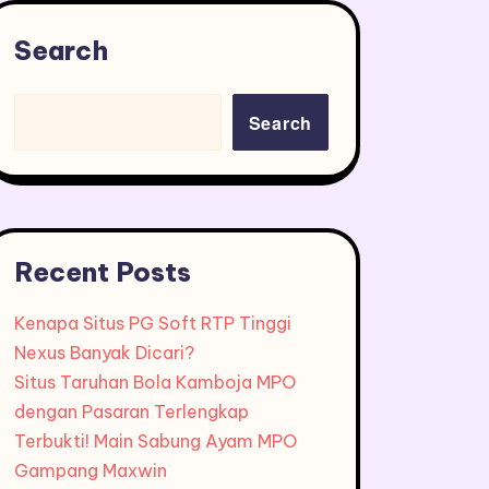
Search
Search
Recent Posts
Kenapa Situs PG Soft RTP Tinggi
Nexus Banyak Dicari?
Situs Taruhan Bola Kamboja MPO
dengan Pasaran Terlengkap
Terbukti! Main Sabung Ayam MPO
Gampang Maxwin