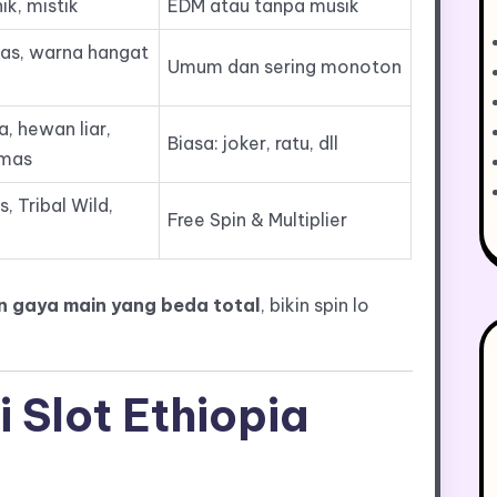
nik, mistik
EDM atau tanpa musik
as, warna hangat
Umum dan sering monoton
a, hewan liar,
Biasa: joker, ratu, dll
emas
, Tribal Wild,
Free Spin & Multiplier
n gaya main yang beda total
, bikin spin lo
 Slot Ethiopia