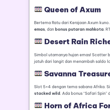
Queen of Axum
Bertema Ratu dari Kerajaan Axum kuno
emas
, dan
bonus putaran mahkota
. R
Desert Rain Rich
Simbol utamanya hujan emas! Scatter b
jatuh dari langit dan menambah saldo lo
Savanna Treasur
Slot 5×4 dengan tema sabana Afrika. Si
stacked wild
. Ada bonus “Safari Spin” 
Horn of Africa Fo