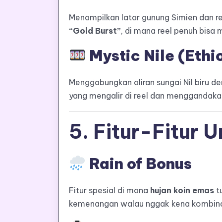
Menampilkan latar gunung Simien dan rer
“Gold Burst”
, di mana reel penuh bisa 
Mystic Nile (Ethi
Menggabungkan aliran sungai Nil biru d
yang mengalir di reel dan menggandaka
5. Fitur-Fitur U
Rain of Bonus
Fitur spesial di mana
hujan koin emas
t
kemenangan walau nggak kena kombina