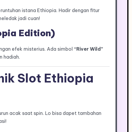
untuhan istana Ethiopia. Hadir dengan fitur
meledak jadi cuan!
opia Edition)
engan efek misterius. Ada simbol
“River Wild”
n hadiah.
nik Slot Ethiopia
urun acak saat spin. Lo bisa dapet tambahan
si!