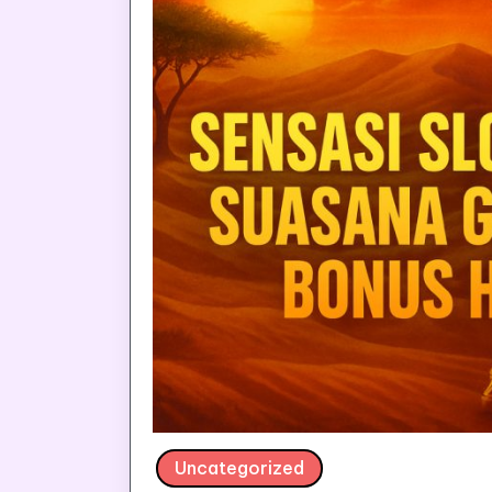
Uncategorized