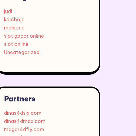
judi
kamboja
mahjong
slot gacor online
slot online
Uncategorized
Partners
dinas4dsix.com
dinas4dmax.com
mager4dfly.com