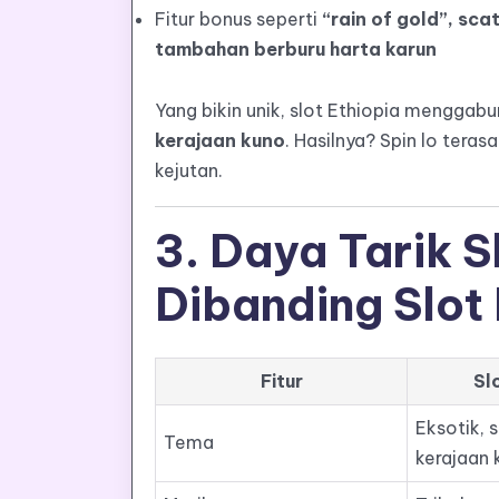
Fitur bonus seperti
“rain of gold”, sc
tambahan berburu harta karun
Yang bikin unik, slot Ethiopia menggab
kerajaan kuno
. Hasilnya? Spin lo teras
kejutan.
3. Daya Tarik S
Dibanding Slot 
Fitur
Sl
Eksotik, s
Tema
kerajaan 