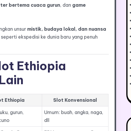
atter bertema cuaca gurun
, dan
game
ungkan unsur
mistik, budaya lokal, dan nuansa
a seperti ekspedisi ke dunia baru yang penuh
lot Ethiopia
Lain
ot Ethiopia
Slot Konvensional
uku, gurun,
Umum: buah, angka, naga,
kuno
dll