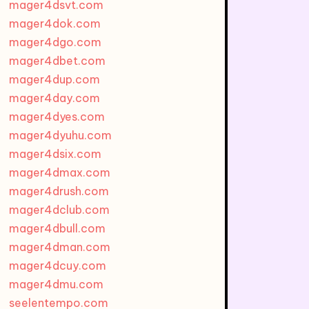
mager4dsvt.com
mager4dok.com
mager4dgo.com
mager4dbet.com
mager4dup.com
mager4day.com
mager4dyes.com
mager4dyuhu.com
mager4dsix.com
mager4dmax.com
mager4drush.com
mager4dclub.com
mager4dbull.com
mager4dman.com
mager4dcuy.com
mager4dmu.com
seelentempo.com