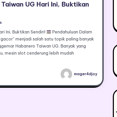
Taiwan UG Hari Ini, Buktikan
s
 Ini, Buktikan Sendiri!
Pendahuluan Dalam
m gacor” menjadi salah satu topik paling banyak
enggemar Habanero Taiwan UG. Banyak yang
, mesin slot cenderung lebih mudah
mager4djoy