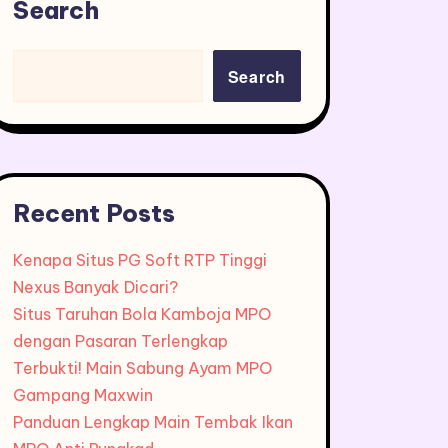
Search
Search
Recent Posts
Kenapa Situs PG Soft RTP Tinggi
Nexus Banyak Dicari?
Situs Taruhan Bola Kamboja MPO
dengan Pasaran Terlengkap
Terbukti! Main Sabung Ayam MPO
Gampang Maxwin
Panduan Lengkap Main Tembak Ikan