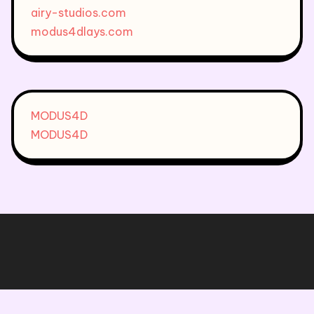
airy-studios.com
modus4dlays.com
MODUS4D
MODUS4D