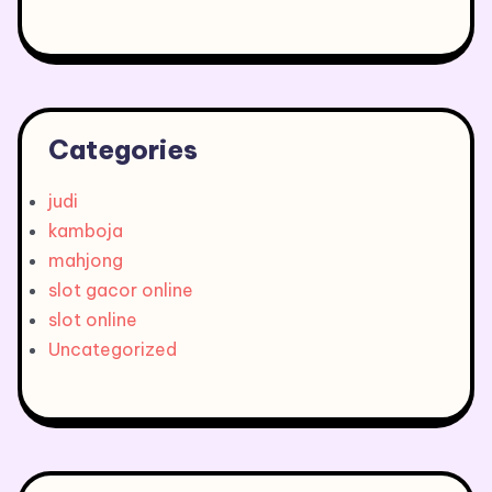
Categories
judi
kamboja
mahjong
slot gacor online
slot online
Uncategorized