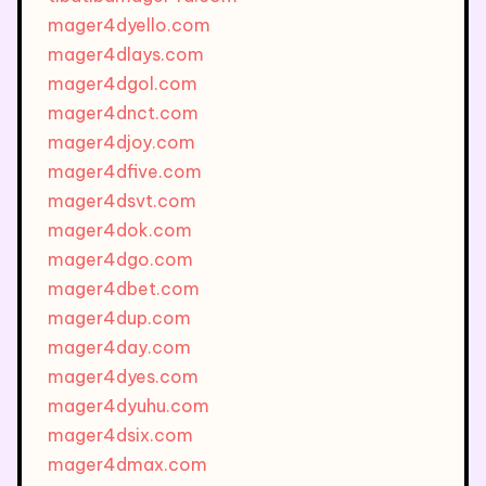
mager4dyello.com
mager4dlays.com
mager4dgol.com
mager4dnct.com
mager4djoy.com
mager4dfive.com
mager4dsvt.com
mager4dok.com
mager4dgo.com
mager4dbet.com
mager4dup.com
mager4day.com
mager4dyes.com
mager4dyuhu.com
mager4dsix.com
mager4dmax.com