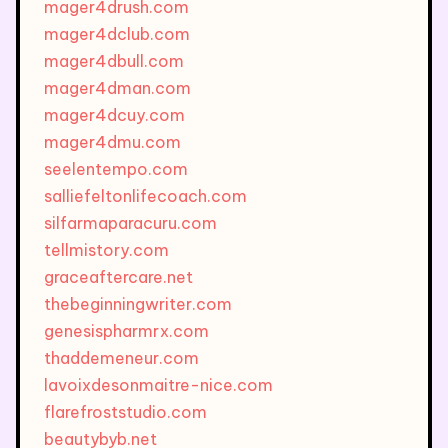
mager4drush.com
mager4dclub.com
mager4dbull.com
mager4dman.com
mager4dcuy.com
mager4dmu.com
seelentempo.com
salliefeltonlifecoach.com
silfarmaparacuru.com
tellmistory.com
graceaftercare.net
thebeginningwriter.com
genesispharmrx.com
thaddemeneur.com
lavoixdesonmaitre-nice.com
flarefroststudio.com
beautybyb.net