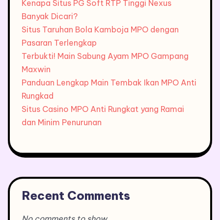
Kenapa Situs PG Soft RTP Tinggi Nexus
Banyak Dicari?
Situs Taruhan Bola Kamboja MPO dengan
Pasaran Terlengkap
Terbukti! Main Sabung Ayam MPO Gampang
Maxwin
Panduan Lengkap Main Tembak Ikan MPO Anti
Rungkad
Situs Casino MPO Anti Rungkat yang Ramai
dan Minim Penurunan
Recent Comments
No comments to show.